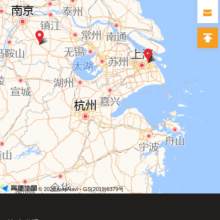
© 2026 AutoNavi
- GS(2019)6379号